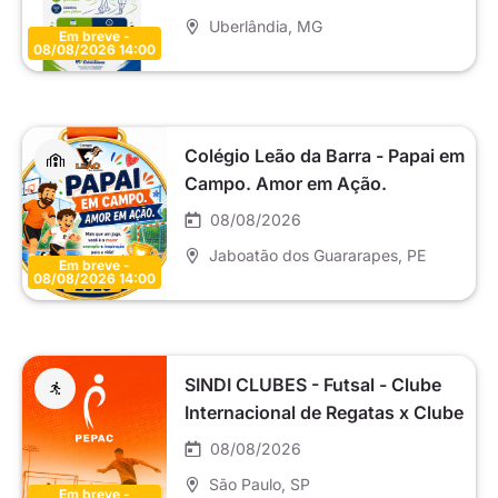
Uberlândia
, MG
Em breve -
08/08/2026 14:00
Colégio Leão da Barra - Papai em
Campo. Amor em Ação.
08/08/2026
Jaboatão dos Guararapes
, PE
Em breve -
08/08/2026 14:00
SINDI CLUBES - Futsal - Clube
Internacional de Regatas x Clube
Esportivo da Penha - Sub 13 15
08/08/2026
17
São Paulo
, SP
Em breve -