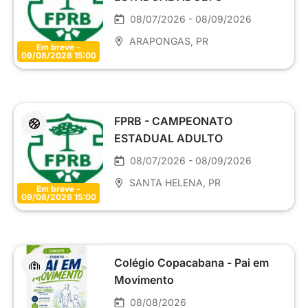
MASCULINO SÉRIE PRATA
08/07/2026 - 08/09/2026
ARAPONGAS
, PR
Em breve -
09/08/2026 15:00
FPRB - CAMPEONATO
ESTADUAL ADULTO
MASCULINO SÉRIE BRONZE
08/07/2026 - 08/09/2026
SANTA HELENA
, PR
Em breve -
09/08/2026 15:00
Colégio Copacabana - Pai em
Movimento
08/08/2026