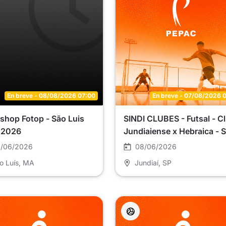
En breve - 08/08/2026 07:00
En breve - 07/08/2026 
shop Fotop - São Luis
SINDI CLUBES - Futsal - C
 2026
Jundiaiense x Hebraica - 
9
/06/2026
08/06/2026
o Luís
, MA
Jundiaí
, SP