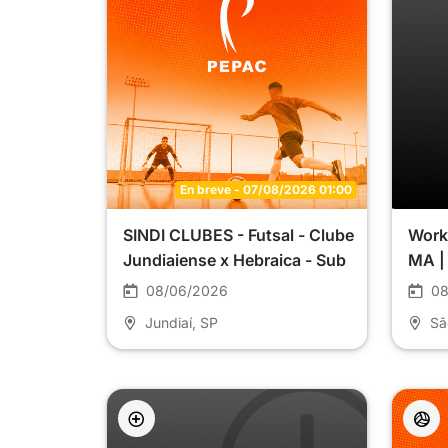
En breve - 07/08/2026 01:00
SINDI CLUBES - Futsal - Clube
Work
Jundiaiense x Hebraica - Sub
MA |
11
08/06/2026
08
Jundiaí
, SP
Sã