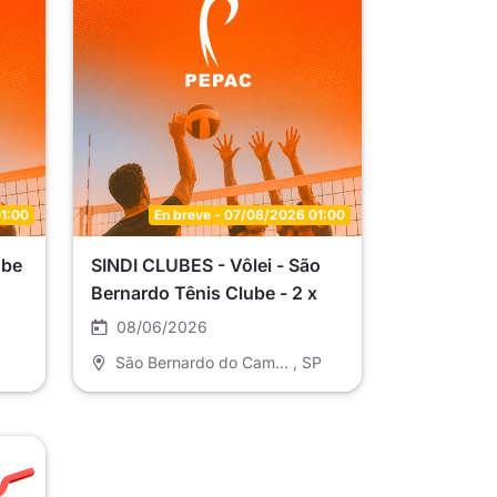
01:00
En breve - 07/08/2026 01:00
ube
SINDI CLUBES - Vôlei - São
Bernardo Tênis Clube - 2 x
SC4
São Bernardo Tênis Clube - G
08/06/2026
- Master SC2 (C2)
São Bernardo do Campo
, SP