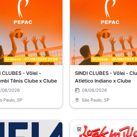
En breve - 07/08/2026 01:00
En breve - 07/08/2026 
 CLUBES - Vôlei -
SINDI CLUBES - Vôlei - Cl
mbi Tênis Clube x Clube
Atlético Indiano x Clube
ia - 2 - Master SC8 (E2)
Campo Belo - R - Master 
/06/2026
08/06/2026
(D1)
o Paulo
, SP
São Paulo
, SP